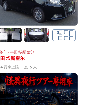
务车 - 丰田/埃斯奎尔
田 埃斯奎尔
4
行李上限
5
人