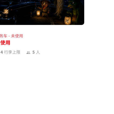
务车 - 未使用
未使用
4
行李上限
5
人