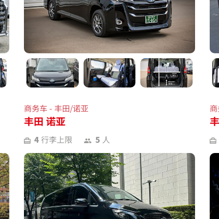
商务车 - 丰田/诺亚
商
丰田 诺亚
丰
4
行李上限
5
人