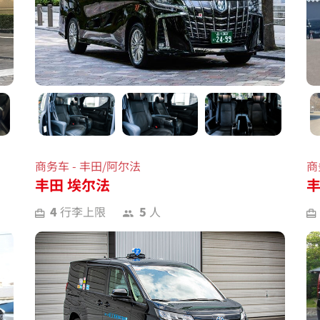
商务车 - 丰田/阿尔法
商
丰田 埃尔法
丰
4
行李上限
5
人