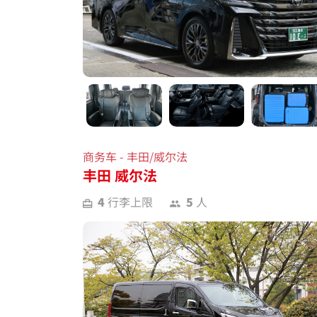
商务车 - 丰田/威尔法
丰田 威尔法
4
行李上限
5
人