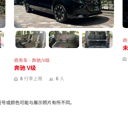
商
商务车 - 奔驰/V级
奔驰 V级
8
行李上限
6
人
型号或颜色可能与展示照片有所不同。