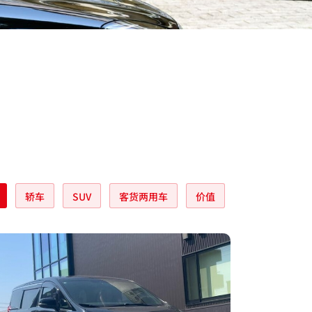
轿车
SUV
客货两用车
价值